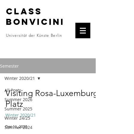
CLASS
BONVICINI
Universität der Künste Berlin
Semester
Winter 2020/21
All Posts
Visiting Rosa-Luxemburg-
Summer 2026
Platz
Summer 2025
Winter 2020/21
Winter 24/25
Dec 11, 2020
Summer 2024